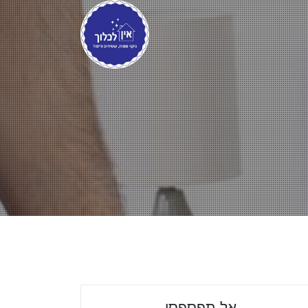
אל תפספסו